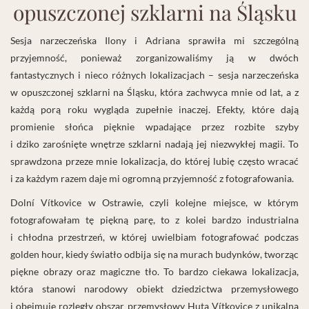
opuszczonej szklarni na Śląsku
Sesja narzeczeńska Ilony i Adriana sprawiła mi szczególną
przyjemność, ponieważ zorganizowaliśmy ją w dwóch
fantastycznych i nieco różnych lokalizacjach – sesja narzeczeńska
w opuszczonej szklarni na Śląsku, która zachwyca mnie od lat, a z
każdą porą roku wygląda zupełnie inaczej. Efekty, które dają
promienie słońca pięknie wpadające przez rozbite szyby
i dziko zarośnięte wnętrze szklarni nadają jej niezwykłej magii. To
sprawdzona przeze mnie lokalizacja, do której lubię często wracać
i za każdym razem daje mi ogromną przyjemność z fotografowania.
Dolní Vítkovice w Ostrawie, czyli kolejne miejsce, w którym
fotografowałam tę piękną parę, to z kolei bardzo industrialna
i chłodna przestrzeń, w której uwielbiam fotografować podczas
golden hour, kiedy światło odbija się na murach budynków, tworząc
piękne obrazy oraz magiczne tło. To bardzo ciekawa lokalizacja,
która stanowi narodowy obiekt dziedzictwa przemysłowego
i obejmuje rozległy obszar przemysłowy Huta Vítkovice z unikalną