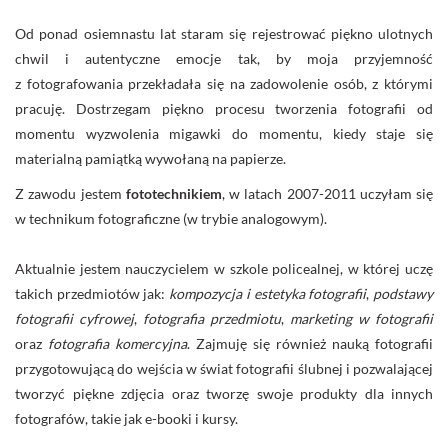
Od ponad osiemnastu lat staram się rejestrować piękno ulotnych
chwil i autentyczne emocje tak, by moja przyjemność
z fotografowania przekładała się na zadowolenie osób, z którymi
pracuję. Dostrzegam piękno procesu tworzenia fotografii od
momentu wyzwolenia migawki do momentu, kiedy staje się
materialną pamiątką wywołaną na papierze.
Z zawodu jestem
fototechnikiem
, w latach 2007-2011 uczyłam się
w technikum fotograficzne (w trybie analogowym).
Aktualnie jestem nauczycielem w szkole policealnej, w której uczę
takich przedmiotów jak:
kompozycja i estetyka fotografii
,
podstawy
fotografii cyfrowej
,
fotografia
przedmiotu
,
marketing w fotografii
oraz
fotografia komercyjna
. Zajmuję się również nauką fotografii
przygotowującą do wejścia w świat fotografii ślubnej i pozwalającej
tworzyć piękne zdjęcia oraz tworzę swoje produkty dla innych
fotografów, takie jak e-booki i kursy.