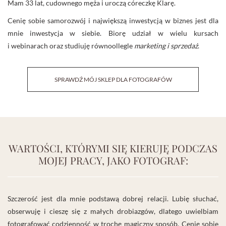
Mam 33 lat, cudownego męża i uroczą córeczkę Klarę.
Cenię sobie samorozwój i największą inwestycją w biznes jest dla
mnie inwestycja w siebie. Biorę udział w wielu kursach
i webinarach oraz studiuję równoollegle
marketing
i sprzedaż
.
SPRAWDŹ MÓJ SKLEP DLA FOTOGRAFÓW
WARTOŚCI, KTÓRYMI SIĘ KIERUJĘ PODCZAS
MOJEJ PRACY, JAKO FOTOGRAF:
Szczerość jest dla mnie podstawą dobrej relacji. Lubię słuchać,
obserwuję i cieszę się z małych drobiazgów, dlatego uwielbiam
fotografować codzienność w trochę magiczny sposób. Cenię sobie