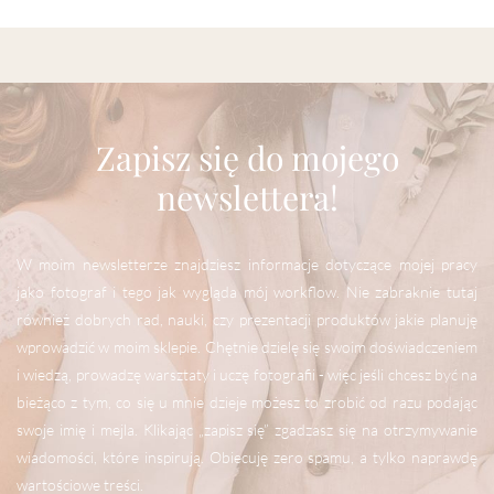
Zapisz się do mojego
newslettera!
W moim newsletterze znajdziesz informacje dotyczące mojej pracy
jako fotograf i tego jak wygląda mój workflow. Nie zabraknie tutaj
również dobrych rad, nauki, czy prezentacji produktów jakie planuję
wprowadzić w moim sklepie. Chętnie dzielę się swoim doświadczeniem
i wiedzą, prowadzę warsztaty i uczę fotografii - więc jeśli chcesz być na
bieżąco z tym, co się u mnie dzieje możesz to zrobić od razu podając
swoje imię i mejla. Klikając „zapisz się” zgadzasz się na otrzymywanie
wiadomości, które inspirują. Obiecuję zero spamu, a tylko naprawdę
wartościowe treści.