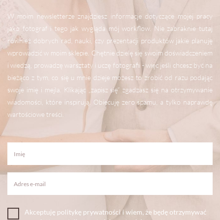
W moim newsletterze znajdziesz informacje dotyczące mojej pracy
jako fotograf i tego jak wygląda mój workflow. Nie zabraknie tutaj
również dobrych rad, nauki, czy prezentacji produktów jakie planuję
wprowadzić w moim sklepie. Chętnie dzielę się swoim doświadczeniem
i wiedzą, prowadzę warsztaty i uczę fotografii - więc jeśli chcesz być na
bieżąco z tym, co się u mnie dzieje możesz to zrobić od razu podając
swoje imię i mejla. Klikając „zapisz się” zgadzasz się na otrzymywanie
wiadomości, które inspirują. Obiecuję zero spamu, a tylko naprawdę
wartościowe treści.
Akceptuję politykę prywatności i wiem, że będę otrzymywać