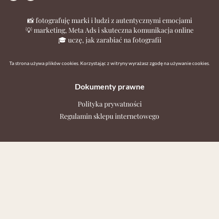
📸 fotografuję marki i ludzi z autentycznymi emocjami
💡 marketing, Meta Ads i skuteczna komunikacja online
🎓 uczę, jak zarabiać na fotografii
Ta strona używa plików cookies. Korzystając z witryny wyrażasz zgodę na używanie cookies.
Dokumenty prawne
Polityka prywatności
Regulamin sklepu internetowego
Kontakt
Jeśli chcesz zapytać o ofertę, wolny termin lub masz pytania
dotyczące sesji, kursu czy produktu w moim sklepie - napisz do
mnie.
studio@katarzynaadamczyk.com