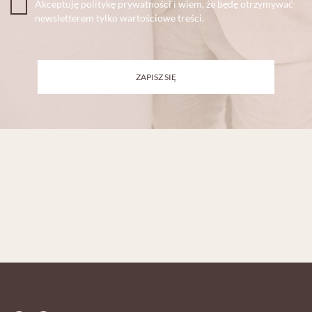
Akceptuję politykę prywatności i wiem, że będę otrzymywać
newsletterem tylko wartościowe treści.
ZAPISZ SIĘ