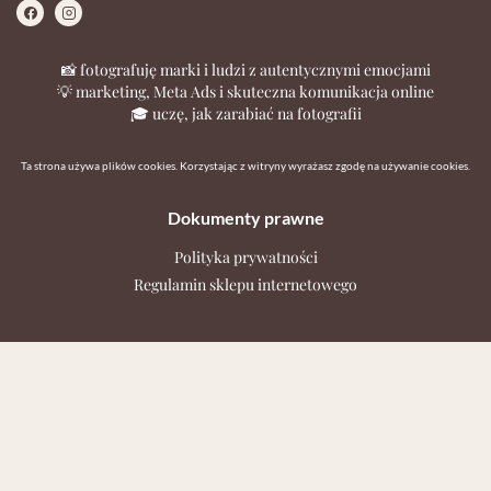
📸 fotografuję marki i ludzi z autentycznymi emocjami
💡 marketing, Meta Ads i skuteczna komunikacja online
🎓 uczę, jak zarabiać na fotografii
Ta strona używa plików cookies. Korzystając z witryny wyrażasz zgodę na używanie cookies.
Dokumenty prawne
Polityka prywatności
Regulamin sklepu internetowego
Kontakt
Jeśli chcesz zapytać o ofertę, wolny termin lub masz pytania
dotyczące sesji, kursu czy produktu w moim sklepie - napisz do
mnie.
studio@katarzynaadamczyk.com