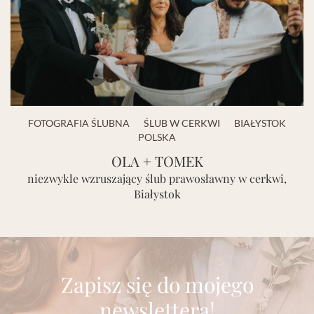
FOTOGRAFIA ŚLUBNA
ŚLUB W CERKWI
BIAŁYSTOK
POLSKA
OLA + TOMEK
niezwykle wzruszający ślub prawosławny w cerkwi,
Białystok
Zapisz się do mojego
newslettera!