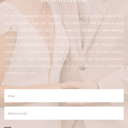
W moim newsletterze znajdziesz informacje dotyczące mojej pracy
jako fotograf i tego jak wygląda mój workflow. Nie zabraknie tutaj
również dobrych rad, nauki, czy prezentacji produktów jakie planuję
wprowadzić w moim sklepie. Chętnie dzielę się swoim doświadczeniem
i wiedzą, prowadzę warsztaty i uczę fotografii - więc jeśli chcesz być na
bieżąco z tym, co się u mnie dzieje możesz to zrobić od razu podając
swoje imię i mejla. Klikając „zapisz się” zgadzasz się na otrzymywanie
wiadomości, które inspirują. Obiecuję zero spamu, a tylko naprawdę
wartościowe treści.