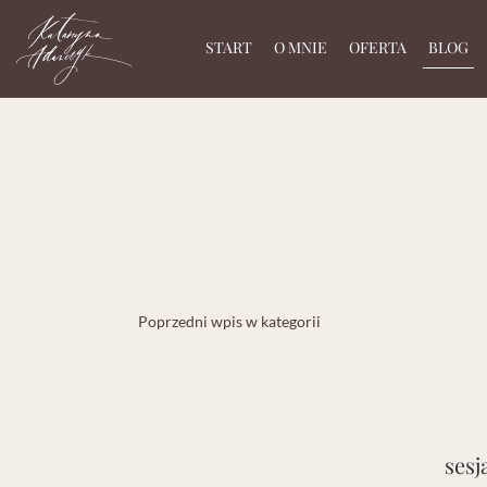
START
O MNIE
OFERTA
BLOG
Poprzedni wpis w kategorii
sesj