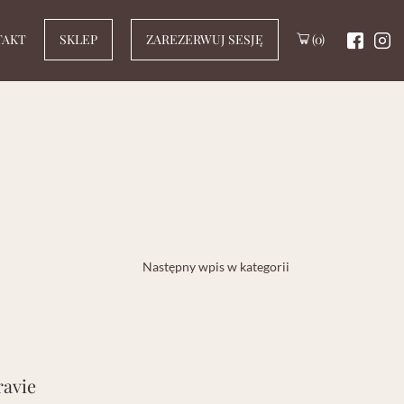
TAKT
(0)
SKLEP
ZAREZERWUJ SESJĘ
Następny wpis w kategorii
ravie