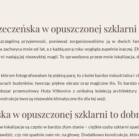
zeczeńska w opuszczonej szklarni
szczególną przyjemność, ponieważ zorganizowaliśmy ją w dwóch fant
a zachwyca mnie od lat, a z każdą porą roku wygląda zupełnie inaczej. E
arni nadają jej niezwykłej magii. To sprawdzona przeze mnie lokalizacja, 
w którym fotografowałam tę piękną parę, to z kolei bardzo industrialna i
murach budynków, tworząc piękne obrazy oraz magiczne tło. To bardzo 
obszar przemysłowy Huta Vítkovice z unikalną kolekcją architektury
nstrukcje tworzą niezwykle klimatyczne tło dla tej sesji.
ka w opuszczonej szklarni to dob
ne lokalizacje są często w bardzo złym stanie – ciężkie szyby szklarni 
awdzić, czy nie spadnie nam nic na głowę. Dodatkowo konstrukcje, któr