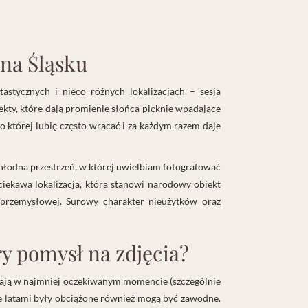
 na Śląsku
astycznych i nieco różnych lokalizacjach – sesja
fekty, które dają promienie słońca pięknie wpadające
do której lubię często wracać i za każdym razem daje
 chłodna przestrzeń, w której uwielbiam fotografować
ciekawa lokalizacja, która stanowi narodowy obiekt
 przemysłowej. Surowy charakter nieużytków oraz
ry pomysł na zdjęcia?
spadają w najmniej oczekiwanym momencie (szczególnie
e latami były obciążone również mogą być zawodne.