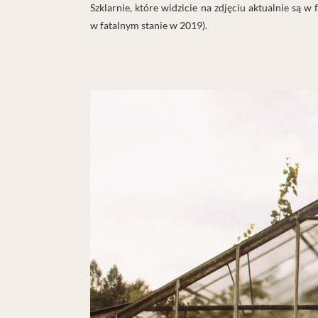
Szklarnie, które widzicie na zdjęciu aktualnie są 
w fatalnym stanie w 2019).