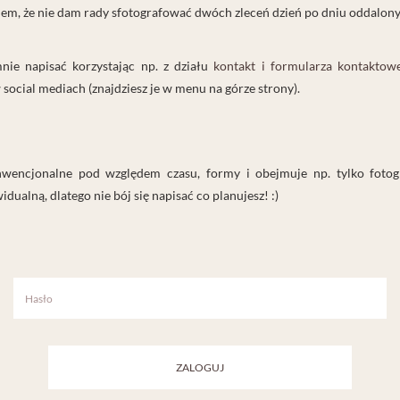
wiem, że nie dam rady sfotografować dwóch zleceń dzień po dniu oddalony
ie napisać korzystając np. z działu
kontakt i formularza kontaktow
w social mediach (znajdziesz je w menu na górze strony).
konwencjonalne pod względem czasu, formy i obejmuje np. tylko fotog
idualną, dlatego nie bój się napisać co planujesz! :)
ZALOGUJ