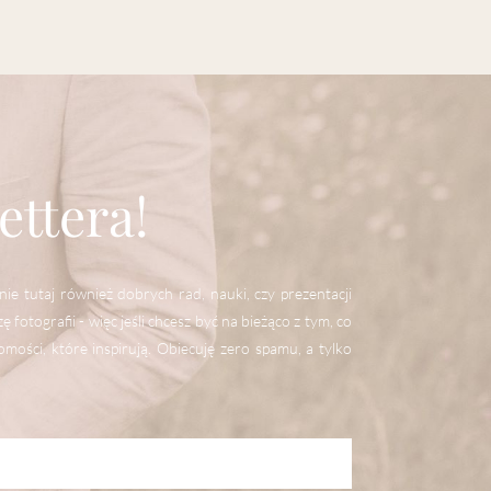
ettera!
ie tutaj również dobrych rad, nauki, czy prezentacji
otografii - więc jeśli chcesz być na bieżąco z tym, co
omości, które inspirują. Obiecuję zero spamu, a tylko