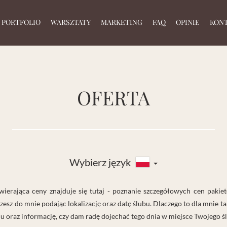
PORTFOLIO
WARSZTATY
MARKETING
FAQ
OPINIE
KON
OFERTA
Wybierz język
zawierająca ceny znajduje się tutaj - poznanie szczegółowych cen paki
szesz do mnie podając lokalizację oraz datę ślubu. Dlaczego to dla mnie 
u oraz informację, czy dam radę dojechać tego dnia w miejsce Twojego ś