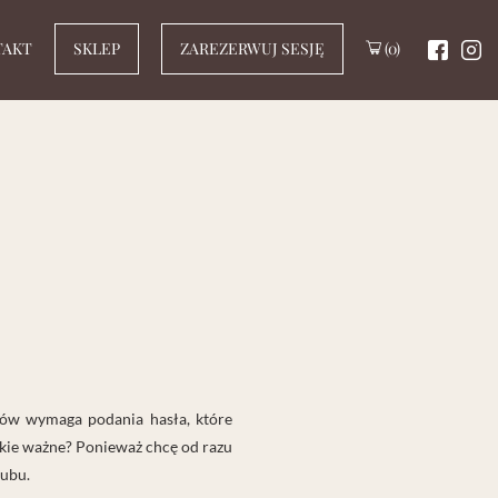
TAKT
(0)
SKLEP
ZAREZERWUJ SESJĘ
etów wymaga podania hasła, które
takie ważne? Ponieważ chcę od razu
lubu.