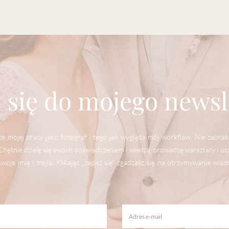
 się do mojego newsl
 mojej pracy jako fotograf i tego jak wygląda mój workflow. Nie zabrakn
ętnie dzielę się swoim doświadczeniem i wiedzą, prowadzę warsztaty i uczę f
woje imię i mejla. Klikając „zapisz się” zgadzasz się na otrzymywanie wiad