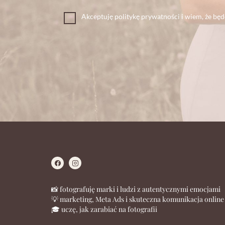
Akceptuję politykę prywatności i wiem, że bę
📸 fotografuję marki i ludzi z autentycznymi emocjami
💡 marketing, Meta Ads i skuteczna komunikacja online
🎓 uczę, jak zarabiać na fotografii