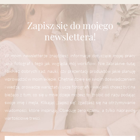
Zapisz się do mojego
newslettera!
W moim newsletterze znajdziesz informacje dotyczące mojej pracy
jako fotograf i tego jak wygląda mój workflow. Nie zabraknie tutaj
również dobrych rad, nauki, czy prezentacji produktów jakie planuję
wprowadzić w moim sklepie. Chętnie dzielę się swoim doświadczeniem
i wiedzą, prowadzę warsztaty i uczę fotografii - więc jeśli chcesz być na
bieżąco z tym, co się u mnie dzieje możesz to zrobić od razu podając
swoje imię i mejla. Klikając „zapisz się” zgadzasz się na otrzymywanie
wiadomości, które inspirują. Obiecuję zero spamu, a tylko naprawdę
wartościowe treści.