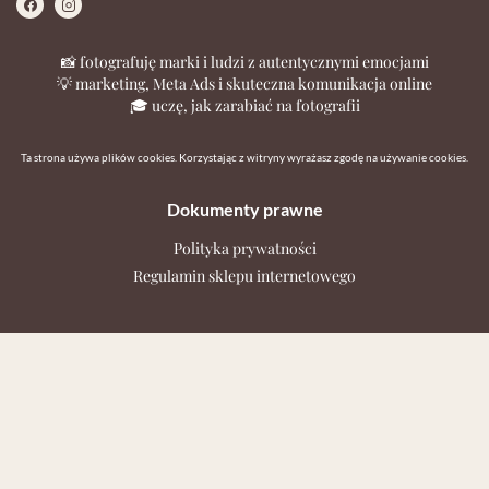
📸 fotografuję marki i ludzi z autentycznymi emocjami
💡 marketing, Meta Ads i skuteczna komunikacja online
🎓 uczę, jak zarabiać na fotografii
Ta strona używa plików cookies. Korzystając z witryny wyrażasz zgodę na używanie cookies.
Dokumenty prawne
Polityka prywatności
Regulamin sklepu internetowego
Kontakt
Jeśli chcesz zapytać o ofertę, wolny termin lub masz pytania
dotyczące sesji, kursu czy produktu w moim sklepie - napisz do
mnie.
studio@katarzynaadamczyk.com