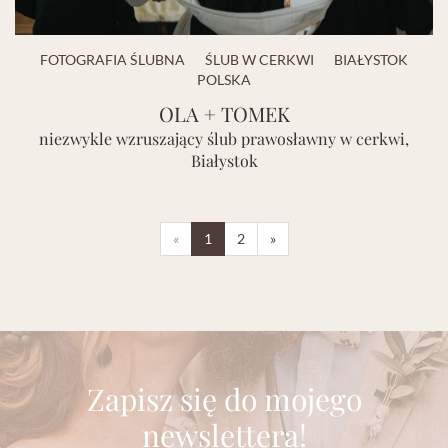
FOTOGRAFIA ŚLUBNA
ŚLUB W CERKWI
BIAŁYSTOK
POLSKA
OLA + TOMEK
niezwykle wzruszający ślub prawosławny w cerkwi,
Białystok
«
1
2
»
Zapisz się do mojego
newslettera!