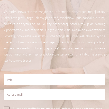
W moim newsletterze znajdziesz informacje dotyczące mojej pracy
jako fotograf i tego jak wygląda mój workflow. Nie zabraknie tutaj
również dobrych rad, nauki, czy prezentacji produktów jakie planuję
wprowadzić w moim sklepie. Chętnie dzielę się swoim doświadczeniem
i wiedzą, prowadzę warsztaty i uczę fotografii - więc jeśli chcesz być na
bieżąco z tym, co się u mnie dzieje możesz to zrobić od razu podając
swoje imię i mejla. Klikając „zapisz się” zgadzasz się na otrzymywanie
wiadomości, które inspirują. Obiecuję zero spamu, a tylko naprawdę
wartościowe treści.
Akceptuję politykę prywatności i wiem, że będę otrzymywać